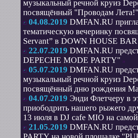
музыкальный речной круиз Depe
посвящённый "Проводам Лета!"
04.08.2019
DMFAN.RU приглаш
тематическую вечеринку посвя
Servant” в DOWN HOUSE BAR
22.07.2019
DMFAN.RU предст
DEPECHE MODE PARTY"
05.07.2019
DMFAN.RU предста
музыкальный речной круиз Depe
посвящённый дню рождения Ма
04.07.2019
Энди Флетчеру в эт
приободрить нашего рыжего дру
13 июля в DJ cafe MIO на самой
21.05.2019
DMFAN.RU предст
PARTY на новой площадке "PU