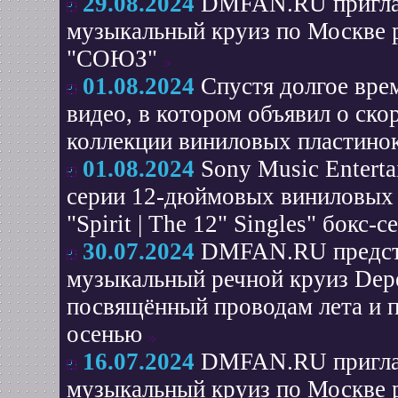
29.08.2024
DMFAN.RU приглаш
музыкальный круиз по Москве 
"СОЮЗ"
01.08.2024
Спустя долгое вре
видео, в котором объявил о ск
коллекции виниловых пластинок
01.08.2024
Sony Music Entert
серии 12-дюймовых виниловых 
"Spirit | The 12" Singles" бокс-с
30.07.2024
DMFAN.RU представ
музыкальный речной круиз Depe
посвящённый проводам лета и п
осенью
16.07.2024
DMFAN.RU приглаш
музыкальный круиз по Москве 