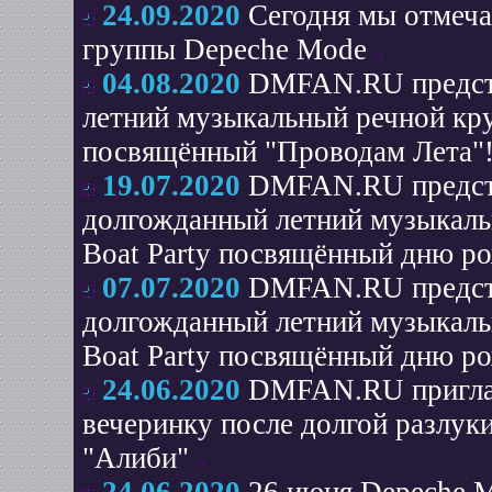
24.09.2020
Сегодня мы отмеч
группы Depeche Mode
04.08.2020
DMFAN.RU представ
летний музыкальный речной кру
посвящённый "Проводам Лета"!
19.07.2020
DMFAN.RU предста
долгожданный летний музыкаль
Boat Party посвящённый дню ро
07.07.2020
DMFAN.RU предста
долгожданный летний музыкаль
Boat Party посвящённый дню ро
24.06.2020
DMFAN.RU приглаш
вечеринку после долгой разлуки
"Алиби"