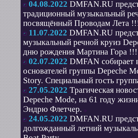
04.08.2022
DMFAN.RU представ
традиционный музыкальный реч
посвящённый Проводам Лета !!
11.07.2022
DMFAN.RU предста
музыкальный речной круиз Dep
дню рождения Мартина Гора !!!
02.07.2022
DMFAN собирает вс
основателей группы Depeche Mo
Story. Специальный гость гру
27.05.2022
Трагическая новос
Depeche Mode, на 61 году жизн
Эндрю Флетчер.
24.05.2022
DMFAN.RU предста
долгожданный летний музыкаль
Boat Party