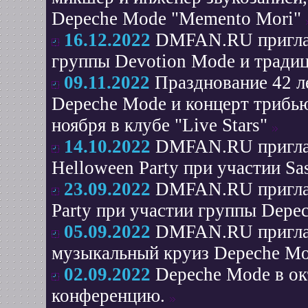
Depeche Mode "Memento Mori"
16.12.2022
DMFAN.RU приглаш
группы Devotion Mode и тради
09.11.2022
Празднование 42 л
Depeche Mode и концерт три
ноября в клубе "Live Stars"
14.10.2022
DMFAN.RU приглаш
Helloween Party при участии Sa
23.09.2022
DMFAN.RU приглаш
Party при участии группы Depec
05.09.2022
DMFAN.RU приглаш
музыкальный круиз Depeche Mo
02.09.2022
Depeche Mode в ок
конференцию.