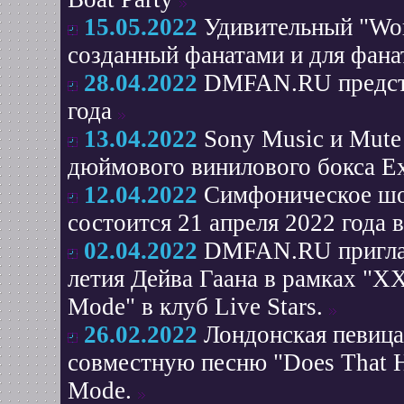
15.05.2022
Удивительный "Worl
созданный фанатами и для фана
28.04.2022
DMFAN.RU предста
года
13.04.2022
Sony Music и Mute
дюймового винилового бокса Ex
12.04.2022
Симфоническое шо
состоится 21 апреля 2022 года 
02.04.2022
DMFAN.RU приглаша
летия Дейва Гаана в рамках "X
Mode" в клуб Live Stars.
26.02.2022
Лондонская певица
совместную песню "Does That H
Mode.