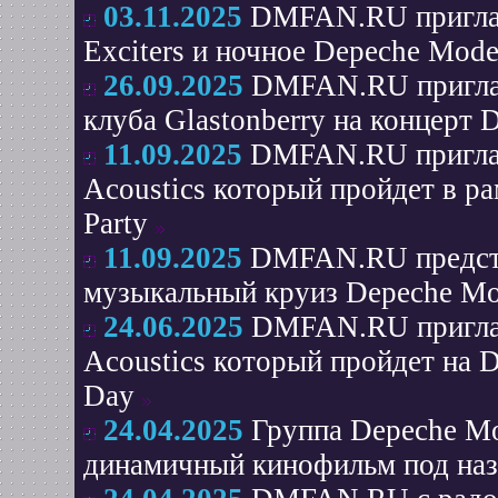
03.11.2025
DMFAN.RU приглаш
Exciters и ночное Depeche Mode 
26.09.2025
DMFAN.RU приглаш
клуба Glastonberry на концерт 
11.09.2025
DMFAN.RU приглаш
Acoustics который пройдет в р
Party
11.09.2025
DMFAN.RU предста
музыкальный круиз Depeche Mo
24.06.2025
DMFAN.RU приглаш
Acoustics который пройдет на D
Day
24.04.2025
Группа Depeche Mo
динамичный кинофильм под на