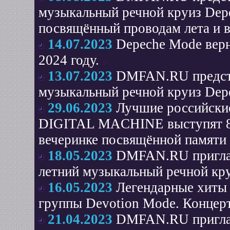
музыкальный речной круиз Depe
посвящённый проводам лета и в
14.07.2023
Depeche Mode верн
2024 году.
13.07.2023
DMFAN.RU предста
музыкальный речной круиз Depe
29.06.2023
Лучшие российски
DIGITAL MACHINE выступят 8 и
вечеринке посвящённой памяти
18.05.2023
DMFAN.RU приглаш
летний музыкальный речной кр
16.05.2023
Легендарные хиты
группы Devotion Mode. Концер
21.04.2023
DMFAN.RU приглаш