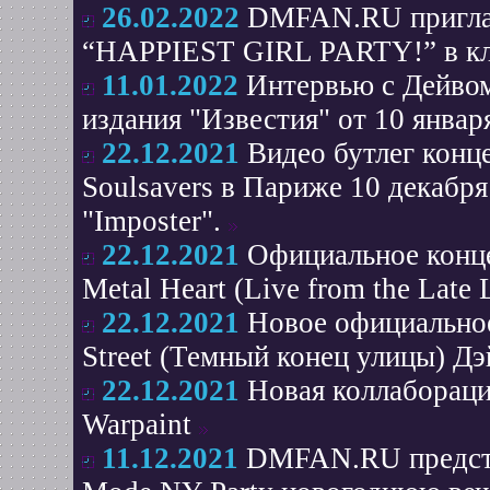
26.02.2022
DMFAN.RU приглаш
“НАРPIEST GIRL PARTY!” в клу
11.01.2022
Интервью с Дейвом
издания "Известия" от 10 января
22.12.2021
Видео бутлег конц
Soulsavers в Париже 10 декабря
"Imposter".
22.12.2021
Официальное конце
Metal Heart (Live from the Late
22.12.2021
Новое официальное
Street (Темный конец улицы) Дэй
22.12.2021
Новая коллабораци
Warpaint
11.12.2021
DMFAN.RU представ