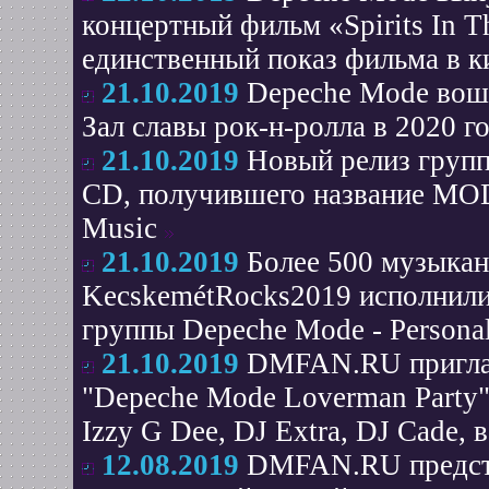
концертный фильм «Spirits In Th
единственный показ фильма в к
21.10.2019
Depeche Mode вошл
Зал славы рок-н-ролла в 2020 г
21.10.2019
Новый релиз групп
CD, получившего название MOD
Music
21.10.2019
Более 500 музыкан
KecskemétRocks2019 исполнили
группы Depeche Mode - Personal
21.10.2019
DMFAN.RU приглаш
"Depeche Mode Loverman Party" 
Izzy G Dee, DJ Extra, DJ Cade
12.08.2019
DMFAN.RU представ