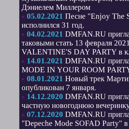
Дэниелем Миллером
05.02.2021
Песне "Enjoy The 
исполнился 31 год.
04.02.2021
DMFAN.RU пригла
таковыми стать 13 февраля 2
VALENTINE'S DAY PARTY в клу
14.01.2021
DMFAN.RU приглаш
MODE IN YOUR ROOM PARTY в 
08.01.2021
Новый трек Март
опубликован 7 января.
14.12.2020
DMFAN.RU приглаша
частную новогоднюю вечеринку
07.12.2020
DMFAN.RU приглаша
"Depeche Mode SOFAD Party" в