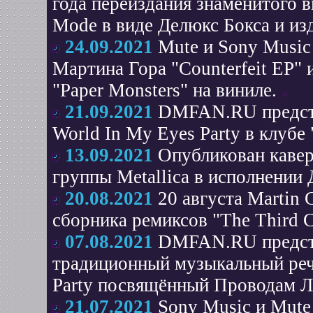
года переиздания знаменитого 
Mode в виде Делюкс Бокса и изд
24.09.2021
Mute и Sony Music
Мартина Гора "Counterfeit EP"
"Paper Monsters" на виниле.
21.09.2021
DMFAN.RU предста
World In My Eyes Party в клубе
13.09.2021
Опубликован кавер 
группы Metallica в исполнении 
20.08.2021
20 августа Martin
сборника ремиксов "The Third 
07.08.2021
DMFAN.RU представ
традиционный музыкальный реч
Party посвящённый Проводам Ле
21.07.2021
Sony Music и Mute