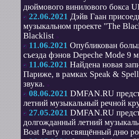
дюймового винилового бокса 
22.06.2021
Дэйв Гаан присоед
музыкальном проекте "The Black
Blacklist
11.06.2021
Опубликован боль
съезда фэнов Depeche Mode 9 ма
11.06.2021
Найдена новая зап
Париже, в рамках Speak & Spell
звука.
08.06.2021
DMFAN.RU предста
летний музыкальный речной кру
27.05.2021
DMFAN.RU предста
долгожданный летний музыкаль
Boat Party посвящённый дню ро