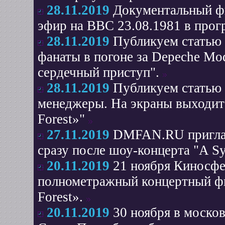
28.11.2019
Документальный ф
эфир на BBC 23.08.1981 в прог
28.11.2019
Публикуем статью 
фанаты в погоне за Depeche Mo
сердечный приступ".
28.11.2019
Публикуем статью с
менеджеры. На экраны выходит 
Forest»"
27.11.2019
DMFAN.RU приглаша
сразу после шоу-концерта "A S
20.11.2019
21 ноября Киносф
полнометражный концертный фил
Forest».
20.11.2019
30 ноября в моско