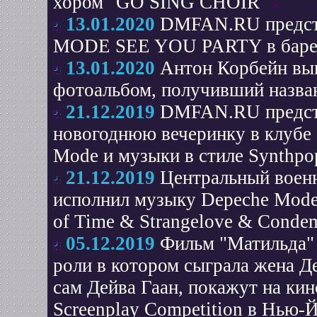
хором "GO SING CHOIR"
13.01.2020
DMFAN.RU предста
MODE SEE YOU PARTY в баре 
13.01.2020
Антон Корбейн вы
фотоальбом, получивший назва
21.12.2019
DMFAN.RU предста
новогоднюю вечеринку в клубе
Mode и музыки в стиле Synthp
21.12.2019
Центральный воен
исполнил музыку Depeche Mode 
of Time & Strangelove & Condem
05.12.2019
Фильм "Матильда" 
роли в котором сыграла жена Д
сам Дейва Гаан, покажут на кин
Screenplay Competition в Нью-