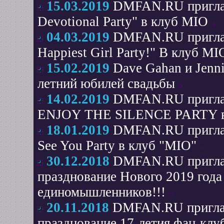
15.03.2019
DMFAN.RU приглаш
Devotional Party" в клуб MIO
04.03.2019
DMFAN.RU приглаш
Нарpiest Girl Party!" В клуб M
15.02.2019
Dave Gahan и Jenni
летний юбилей свадьбы
14.02.2019
DMFAN.RU приглаш
ENJOY THE SILENCE PARTY в
18.01.2019
DMFAN.RU приглаш
See You Party в клуб "MIO"
30.12.2018
DMFAN.RU приглаш
празднование Нового 2019 года
единомышленников!!!
20.11.2018
DMFAN.RU приглаш
празднование 17-летия фан-клу