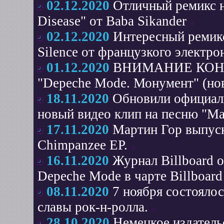
02.12.2020
Отличный ремикс н
Disease" от Baba Sikander
02.12.2020
Интересный ремикс
Silence от французкого электро
01.12.2020
ВНИМАНИЕ КОНКУР
"Depeche Mode. Монумент" (нов
18.11.2020
Обновили официаль
новый видео клип на песню "Man
17.11.2020
Мартин Гор выпуск
Chimpanzee EP.
16.11.2020
Журнал Billboard 
Depeche Mode в чарте Billboard
08.11.2020
7 ноября состояло
славы рок-н-ролла.
28.10.2020
Немецкое издатель