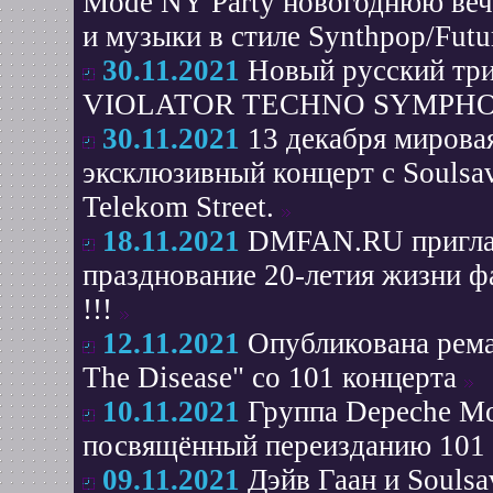
Mode NY Party новогоднюю веч
и музыки в стиле Synthpop/Fut
30.11.2021
Новый русский три
VIOLATOR TECHNO SYMPHONY п
30.11.2021
13 декабря мировая
эксклюзивный концерт с Soulsav
Telekom Street.
18.11.2021
DMFAN.RU приглаша
празднование 20-летия жизни 
!!!
12.11.2021
Опубликована рема
The Disease" со 101 концерта
10.11.2021
Группа Depeche Mo
посвящённый переизданию 101 к
09.11.2021
Дэйв Гаан и Soulsa