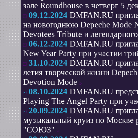
зале Roundhouse в четверг 5 де
09.12.2024
DMFAN.RU приглаш
на новогоднюю Depeche Mode Ne
Devotees Tribute и легендарног
06.12.2024
DMFAN.RU приглаш
New Year Party при участии тр
31.10.2024
DMFAN.RU приглаш
летия творческой жизни Depec
Devotion Mode
08.10.2024
DMFAN.RU предста
Playing The Angel Party при уч
20.09.2024
DMFAN.RU приглаш
музыкальный круиз по Москве 
"СОЮЗ"