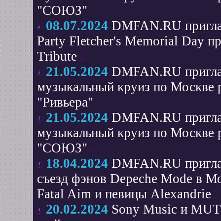
"СОЮЗ"
08.07.2024
DMFAN.RU приглаш
Party Fletcher's Memorial Day 
Tribute
21.05.2024
DMFAN.RU приглаш
музыкальный круиз по Москве 
"Ривьера"
21.05.2024
DMFAN.RU приглаш
музыкальный круиз по Москве 
"СОЮЗ"
18.04.2024
DMFAN.RU приглаш
съезд фэнов Depeche Mode в Мо
Fatal Aim и певицы Alexandrie
20.02.2024
Sony Music и MUTE