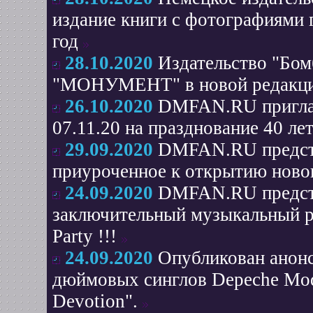
издание книги с фотографиями 
год
28.10.2020
Издательство "Бом
"МОНУМЕНТ" в новой редакции
26.10.2020
DMFAN.RU приглаш
07.11.20 на празднование 40 ле
29.09.2020
DMFAN.RU предста
приуроченное к открытию новог
24.09.2020
DMFAN.RU предста
заключительный музыкальный р
Party !!!
24.09.2020
Опубликован анонс
дюймовых синглов Depeche Mode
Devotion".