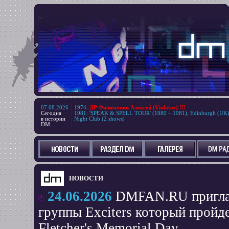
07.08.2026
1974
:
ДР Филимонов Алексей (Violator) !!!
Сегодня
1981
:
'SPEAK & SPELL TOUR' (1980 – 1981), Edinburgh (UK
в истории
Night Club (2 shows)
DM
НОВОСТИ
24.06.2026
DMFAN.RU приглаш
группы Exciters который пройде
Fletcher's Memorial Day