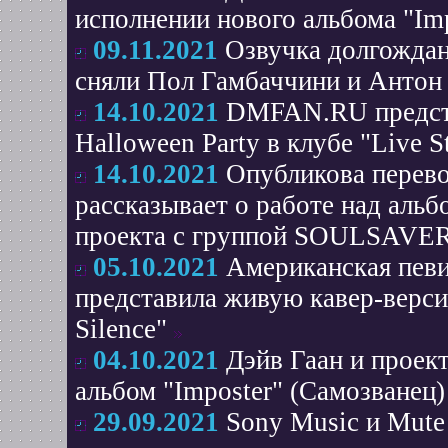
исполнении нового альбома "Imp
09.11.2021
Озвучка долгождан
сняли Пол Гамбаччини и Антон
14.10.2021
DMFAN.RU предста
Halloween Party в клубе "Live St
14.10.2021
Опубликова перево
рассказывает о работе над ал
проекта с группой SOULSAVER
05.10.2021
Американская певи
представила живую кавер-верс
Silence"
04.10.2021
Дэйв Гаан и проек
альбом "Imposter" (Самозванец)
29.09.2021
Sony Music и Mute