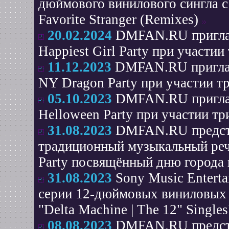
дюймового винилового сингла 
Favorite Stranger (Remixes)
20.02.2024
DMFAN.RU приглаш
Happiest Girl Party при участи
11.12.2023
DMFAN.RU приглаш
NY Dragon Party при участии 
05.10.2023
DMFAN.RU приглаш
Helloween Party при участии т
31.08.2023
DMFAN.RU предста
традиционный музыкальный реч
Party посвящённый дню города и
31.08.2023
Sony Music Entert
серии 12-дюймовых виниловых 
"Delta Machine | The 12" Singles
08.08.2023
DMFAN.RU предста