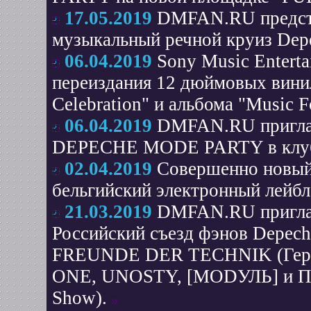
17.05.2019
DMFAN.RU предста
музыкальный речной круиз Depe
06.04.2019
Sony Music Entert
переиздания 12 дюймовых вини
Celebration" и альбома "Music F
06.04.2019
DMFAN.RU пригла
DEPECHE MODE PARTY в клу
02.04.2019
Совершенно новый 
бельгийский электронный лейбл
21.03.2019
DMFAN.RU приглаш
Российский съезд фэнов Depech
FREUNDE DER TECHNIK (Герма
ONE, UNOSTY, [MODУЛЬ] и ПРо
Show).