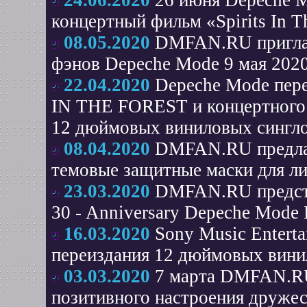
24.06.2020
26 июня Depeche 
концертный фильм «Spirits In T
08.05.2020
DMFAN.RU приглаш
фэнов Depeche Mode 9 мая 202
22.04.2020
Depeche Mode пере
IN THE FOREST и концертного 
12 дюймовых виниловых синглов
08.04.2020
DMFAN.RU предла
темовые защитные маски для ли
23.03.2020
DMFAN.RU представ
30 - Anniversary Depeche Mode 
16.03.2020
Sony Music Entert
переиздания 12 дюймовых винил
03.03.2020
7 марта DMFAN.RU
позитивного настроения друже