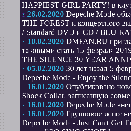
НАРPIEST GIRL PARTY! в клу
26.02.2020
Depeche Mode объя
THE FOREST и концертного вид
/ Standard DVD и CD / BLU-R
10.02.2020
DMFAN.RU пригла
таковыми стать 15 февраля 2
THE SILENCE 30 YEAR ANNI
05.02.2020
30 лет назад 5 фе
Depeche Mode - Enjoy the Silen
16.01.2020
Опубликовано ново
Shock Collar, записанную совме
16.01.2020
Depeche Mode внес
16.01.2020
Групповое исполне
Depeche Mode - Just Can't Get 