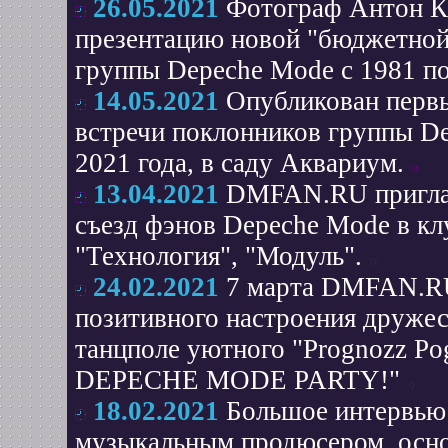
26.05.2021
Фотограф Антон К
презентацию новой "бюджетной
группы Depeche Mode c 1981 по
14.05.2021
Опубликован перв
встречи поклонников группы De
2021 года, в саду Аквариум.
13.04.2021
DMFAN.RU приглаш
съезд фэнов Depeche Mode в кл
"Технология", "Модуль".
24.02.2021
7 марта DMFAN.RU
позитивного настроения друже
танцполе уютного "Prognozz P
DEPECHE MODE PARTY!"
18.02.2021
Большое интервью
музыкальным продюсером, основ