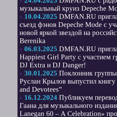
24.04.2025
DMFAN.RU с радос
музыкальный круиз Depeche Mo
10.04.2025
DMFAN.RU приглаш
съезд фэнов Depeche Mode c уч
новой яркой звездой на россий
Berenika
06.03.2025
DMFAN.RU приглаш
Happiest Girl Party c участием 
DJ Extra и DJ Danger!
30.01.2025
Поклонник группы
Руслан Крылов выпустил книгу в
and Devotees”
16.12.2024
Публикуем перевод
Гаана для музыкального издани
Lanegan 60 – A Celebration» п