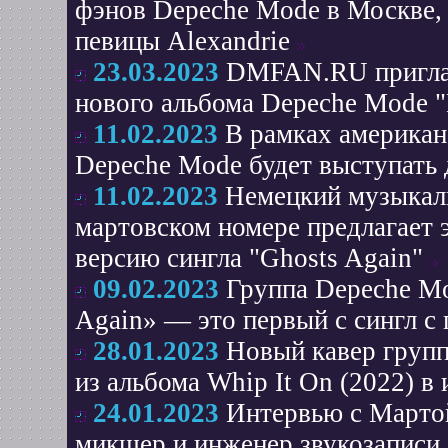
фэнов Depeche Mode в Москве, 
певицы Alexandrie
23.03.2023
DMFAN.RU приглаш
нового альбома Depeche Mode 
11.02.2023
В рамках американс
Depeche Mode будет выступать 
11.02.2023
Немецкий музыкаль
мартовском номере предлагает
версию сингла "Ghosts Again"
09.02.2023
Группа Depeche M
Again» — это первый с сингл с
28.01.2023
Новый кавер групп
из альбома Whip It On (2022) в
24.01.2023
Интервью с Мартой
микшер и инженер звукозаписи