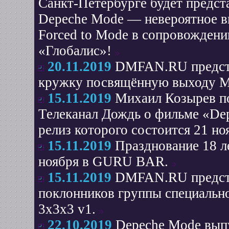
Санкт-Петербурге будет предст
Depeche Mode — невероятное 
Forced to Mode в сопровождени
«Глобалис»!
20.11.2019
DMFAN.RU предста
кружку посвящённую выходу M
15.11.2019
Михаил Козырев п
Телеканал Дождь о фильме «Depec
релиз которого состоится 21 но
15.11.2019
Празднование 18 
ноября в GURU BAR.
15.11.2019
DMFAN.RU предста
поклонников группы специальн
3x3x3 v1.
22.10.2019
Depeche Mode вып