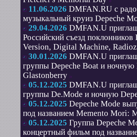
11.06.2026
DMFAN.RU с радос
музыкальный круиз Depeche Mo
29.04.2026
DMFAN.U приглаш
Российский съезд поклонников 
Version, Digital Machine, Radio
30.01.2026
DMFAN.U приглашае
группы Depeche Boat и ночную 
Glastonberry
05.12.2025
DMFAN.U приглашае
группы De.Mode и ночную Depec
05.12.2025
Depeche Mode вып
под названием Memento Mori: M
05.12.2025
Группа Depeche Mo
концертный фильм под названи