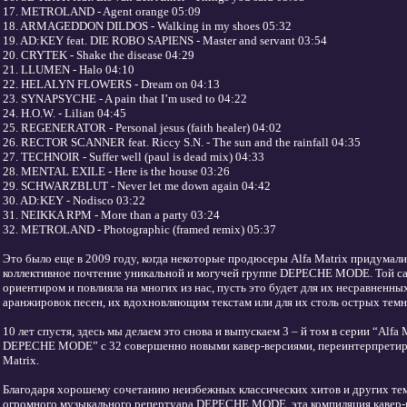
17. METROLAND - Agent orange 05:09
18. ARMAGEDDON DILDOS - Walking in my shoes 05:32
19. AD:KEY feat. DIE ROBO SAPIENS - Master and servant 03:54
20. CRYTEK - Shake the disease 04:29
21. LLUMEN - Halo 04:10
22. HELALYN FLOWERS - Dream on 04:13
23. SYNAPSYCHE - A pain that I’m used to 04:22
24. H.O.W. - Lilian 04:45
25. REGENERATOR - Personal jesus (faith healer) 04:02
26. RECTOR SCANNER feat. Riccy S.N. - The sun and the rainfall 04:35
27. TECHNOIR - Suffer well (paul is dead mix) 04:33
28. MENTAL EXILE - Here is the house 03:26
29. SCHWARZBLUT - Never let me down again 04:42
30. AD:KEY - Nodisco 03:22
31. NEIKKA RPM - More than a party 03:24
32. METROLAND - Photographic (framed remix) 05:37
Это было еще в 2009 году, когда некоторые продюсеры Alfa Matrix придума
коллективное почтение уникальной и могучей группе DEPECHE MODE. Той са
ориентиром и повлияла на многих из нас, пусть это будет для их несравненны
аранжировок песен, их вдохновляющим текстам или для их столь острых тем
10 лет спустя, здесь мы делаем это снова и выпускаем 3 – й том в серии “Alfa Ma
DEPECHE MODE” с 32 совершенно новыми кавер-версиями, переинтерпретир
Matrix.
Благодаря хорошему сочетанию неизбежных классических хитов и других тем
огромного музыкального репертуара DEPECHE MODE, эта компиляция кавер-п