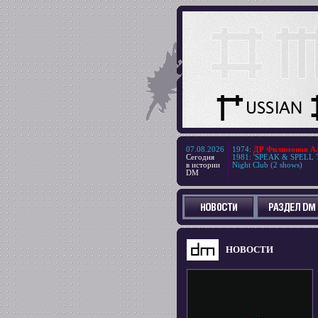
07.08.2026
1974
:
ДР Филимонов Але
Сегодня
1981
:
'SPEAK & SPELL T
в истории
Night Club (2 shows)
DM
НОВОСТИ