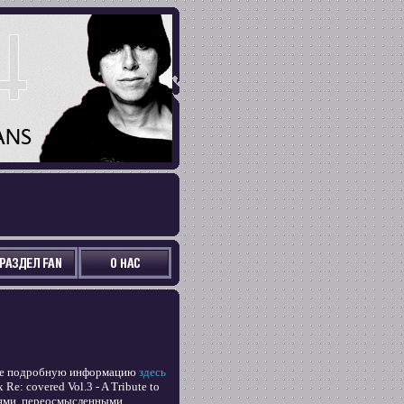
лее подробную информацию
здесь
e: covered Vol.​3 - A Tribute to
иями, переосмысленными