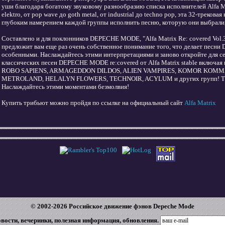
уши благодаря богатому звуковому разнообразию списка исполнителей Alfa Mat
elektro, от pop wave до goth metal, от industrial до techno pop, эта 32-треков
глубоким намерением каждой группы исполнить песню, которую они выбрали,
Составлено и для поклонников DEPECHE MODE, "Alfa Matrix Re: covered Vol.​3
предложит вам еще раз очень собственное понимание того, что делает пес
особенными. Наслаждайтесь этими интерпретациями и заново откройте для се
классических песен DEPECHE MODE re:covered от Alfa Matrix stable включая 
ROBO SAPIENS, ARMAGEDDON DILDOS, ALIEN VAMPIRES, KOMOR KOMMA
METROLAND, HELALYN FLOWERS, TECHNOIR, ACYLUM и других групп! Трек-
Наслаждайтесь этими моментами безмолвия!
Купить трибьют можно пройдя по ссылке на официальный сайт
Alfa Matrix
© 2002-
2026
Российское движение фэнов Depeche Mode
овости, вечеринки, полезная информация, обновления.