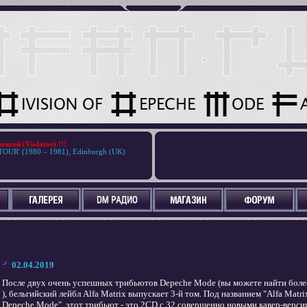
ксей (Violator) !!!
OUR' (1980 – 1981), Edinburgh (UK)
02.04.2019
После двух очень успешных трибьютов Depeche Mode (вы можете найти бо
), бельгийский лейбл Alfa Matrix выпускает 3-й том. Под названием "Alfa Matrix R
Depeche Mode", этот трибьют - это 2CD с 32 совершенно новыми кавер-верс