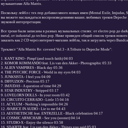
музыкантами Alfa Matrix.
Поскольку лейбл с тех пор добавил много новых имен (Mental Exile, Imjudas, Syn
вы можете наслаждаться воспроизведениями ваших любимых треков Depeche
звуковой интерпретации.
Все треки были записаны в разных музыкальных стилях: от electro pop до dark 
metal, от industrial до techno pop. Ниже приведен общий список треков новог
заказать как 2 CD через интернет-магазин лейбла, так и загрузить через Band
Треклист "Alfa Matrix Re: covered Vol.​3 - A Tribute to Depeche Mode":
1. KANT KINO - Pimpf (and touch faith) 04:03
2. KOMOR KOMMANDO feat. Lis van den Akker - Photographic 05:33
3. ALIEN VAMPIRES - Black day 05:36
4. THE PSYCHIC FORCE - World in my eyes 04:03
5. JUNKSISTA - I feel you 04:09
6. DIFFUZION - Precious 05:17
7. IMJUDAS - A question of time 04:29
8. STAR INDUSTRY - Stripped 03:17
9. LOVELORN DOLLS - In your room 03:42
10. CIRCUITO CERRADO - Little 15 04:16
11. ACYLUM - Nothing’s impossible 04:26
12. AVARICE IN AUDIO - Lie to me 04:43
13. AESTHETISCHE feat. ENTRZELLE - Black celebration 04:17
14. COSMIC ARMCHAIR - See you (sooner) 04:14
15. STUDIO-X - Enjoy the silence 03:58
16. SD-KRTR feat. Lis van den Akker - Things you said 05:03