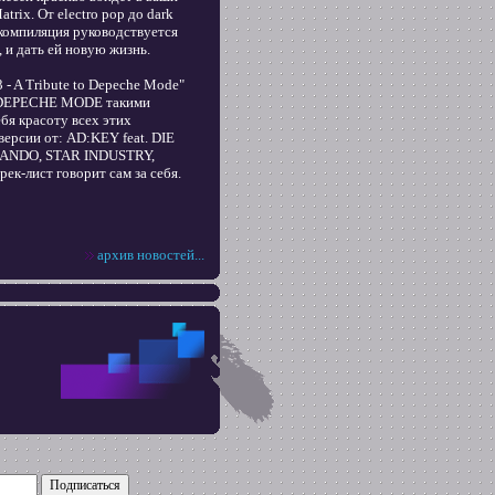
rix. От electro pop до dark
ая компиляция руководствуется
 и дать ей новую жизнь.
 - A Tribute to Depeche Mode"
ни DEPECHE MODE такими
бя красоту всех этих
версии от: AD:KEY feat. DIE
NDO, STAR INDUSTRY,
лист говорит сам за себя.
архив новостей...