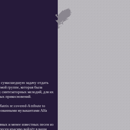
ли сумасшедшую задачу отдать
мой группе, которая была
х синтезаторных мелодий, для их
ных прикосновений.
trix re:covered-A tribute to
ованными музыкантами Alfa
ных и менее известных песен из
есен красиво войдёт в ваши