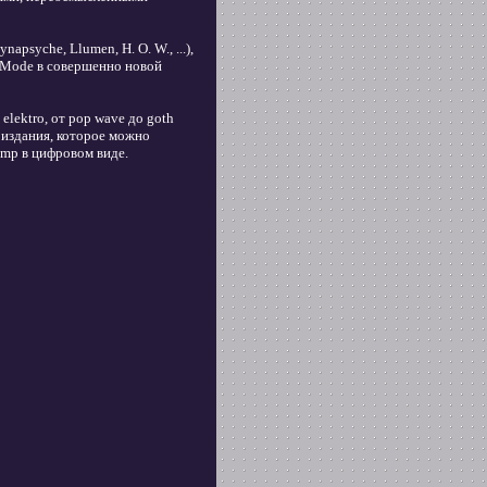
apsyche, Llumen, H. O. W., ...),
 Mode в совершенно новой
elektro, от pop wave до goth
о издания, которое можно
camp в цифровом виде.