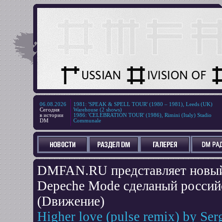
06.08.2026
1981
:
'SPEAK & SPELL TOUR' (1980 – 1981), Leeds (UK)
Сегодня
Warehouse (2 shows)
в истории
1986
:
'CELEBRATION TOUR' (1986), Rimini (Italy) Stadio
DM
Communale
DMFAN.RU представляет новый 
Depeche Mode сделаный росси
(Dвижение)
Higher love (pulse remix) by Se