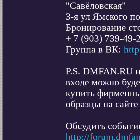
"Савёловская"
3-я ул Ямского по
Бронирование ст
+ 7 (903) 739-49-
Группа в ВК:
htt
P.S. DMFAN.RU на
входе можно буд
купить фирменны
образцы на сайт
Обсудить событи
http://forum.dmfa