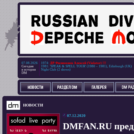
07.08.2026
1974
:
ДР Филимонов Алексей (Violator) !!!
Сегодня
1981
:
'SPEAK & SPELL TOUR' (1980 – 1981), Edinburgh (UK)
в истории
Night Club (2 shows)
DM
НОВОСТИ
07.12.2020
DMFAN.RU пред