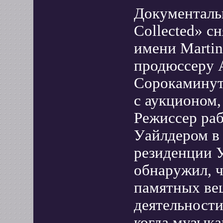
Документаль
Collected» с
имени Martin
продюссеру 
Сорокаминут
с аукционом,
Режиссер ра
Уайлдером в 
резиденции У
обнаружил, 
памятных вещ
деятельности
когда музык