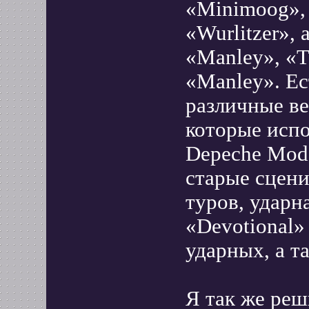
«Minimoog»,
«Wurlitzer»,
«Manley», «T
«Manley». Ес
различные ве
которые испо
Depeche Mode
старые сцени
туров, ударн
«Devotional»
ударных, а т
Я так же реш