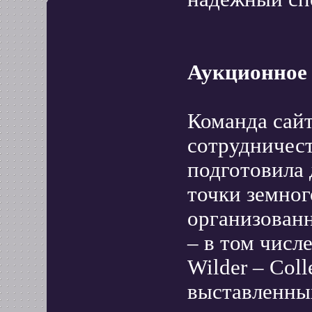
Аукционное
Команда сайт
сотрудничес
подготовила 
точки земног
организован
– в том числ
Wilder – Col
выставленных