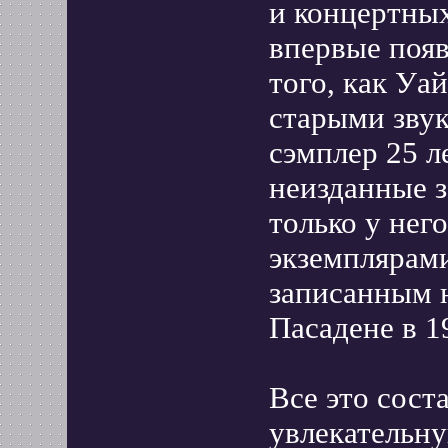
и концертных
впервые поя
того, как Уа
старыми звук
сэмплер 25 л
неизданные з
только у нег
экземплярами
записанным н
Пасадене в 1
Все это сост
увлекательн