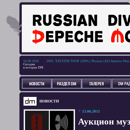
10.08.2026
2001
:
'EXCITER TOUR' (2001), Phoenix (AZ) America West 
Сегодня
в истории DM
НОВОСТИ
15.06.2011
Аукцион муз