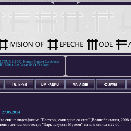
OUR' (1986), Nimes (France) Les Arenes
 (2001), Las Vegas (NV) The Joint
27.05.2014
то ещё не видел фильма "Постеры, сошедшие со стен" (Великобритания, 2008 г.)
юня в летнем кинотеатре "Парк искусств Музеон", начало сеанса в 22.00.