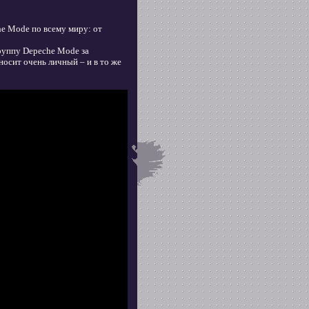
e Mode по всему миру: от
руппу Depeche Mode за
носит очень личный – и в то же