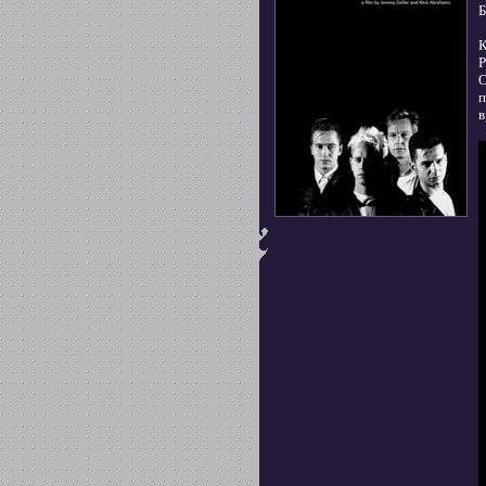
Б
К
Р
О
п
в