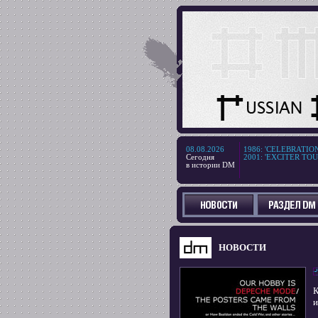
08.08.2026
1986
:
'CELEBRATION T
Сегодня
2001
:
'EXCITER TOUR'
в истории DM
НОВОСТИ
К
и