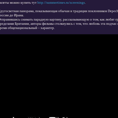
илеты можно купить тут
http://summertimes.ru/screenings
.
ругосветная панорама, показывающая обычаи и традиции поклонников Depech
оссии до Ирана.
тправившись снимать парадную картину, рассказывающую о том, как любят г
ределами Британии, авторы фильмы столкнулись с тем, что любовь эта подчас 
ремя общенациональный – характер.