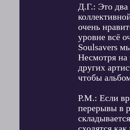
Д.Г.: Это дв
коллективной
очень нравит
уровне всё о
Soulsavers м
Несмотря на 
других артист
чтобы альбом
Р.М.: Если в
перерывы в р
складывается
сходятся как 