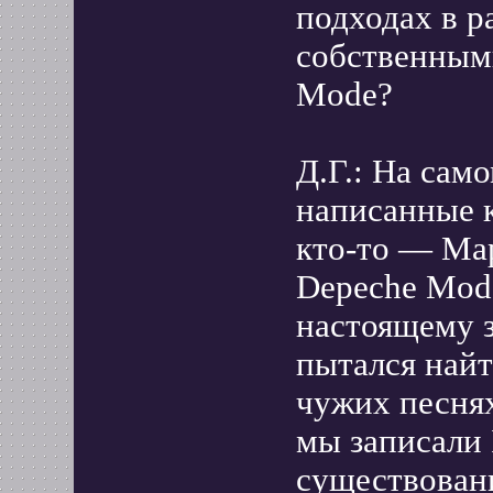
подходах в р
собственным
Mode?
Д.Г.: На сам
написанные к
кто-то — Мар
Depeche Mode
настоящему з
пытался найт
чужих песнях
мы записали 
существован