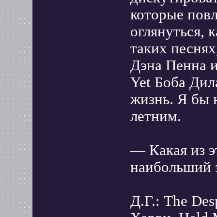
которые повл
оглянуться, к
таких песнях,
Дэна Пенна 
Yet Боба Дил
жизнь. Я бы н
летним.
— Какая из э
наибольший 
Д.Г.: The De