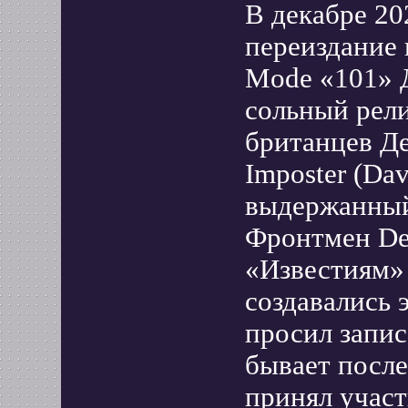
В декабре 20
переиздание 
Mode «101» 
сольный рели
британцев Д
Imposter (Dav
выдержанный 
Фронтмен De
«Известиям» о
создавались 
просил запи
бывает после
принял учас