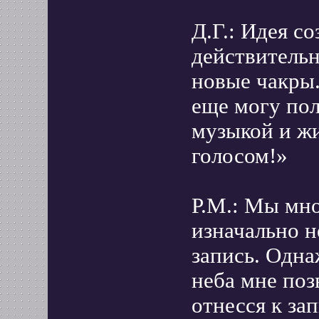
Д.Г.: Идея с
действительн
новые чакры.
еще могу пол
музыкой и жи
голосом!»
Р.М.: Мы мно
изначально н
запись. Одна
неба мне поз
отнесся к за