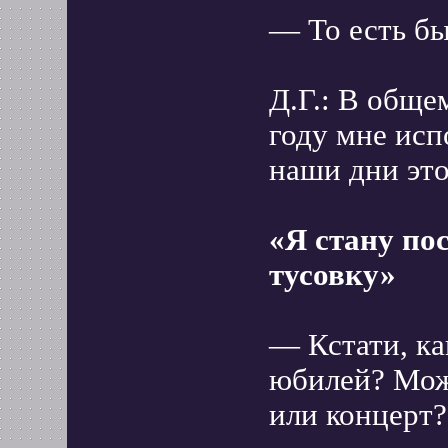
— То есть бы
Д.Г.: В обще
году мне исп
наши дни это
«Я стану по
тусовку»
— Кстати, ка
юбилей? Може
или концерт?