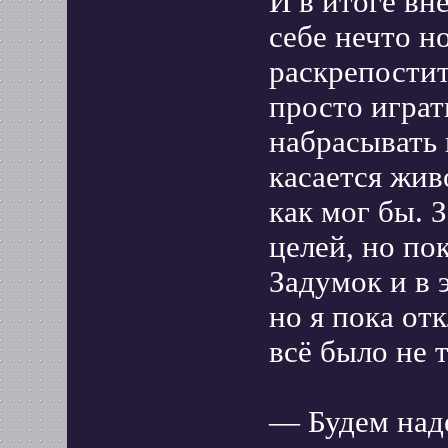
И в итоге вн
себе нечто н
раскрепостит
просто играт
набрасывать 
касается жив
как мог бы. 
целей, но по
Задумок и в 
но я пока от
всё было не 
— Будем наде