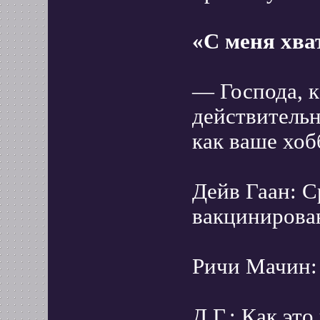
«С меня хва
— Господа, к
действитель
как ваше хо
Дейв Гаан: С
вакцинирова
Ричи Мачин:
Д.Г.: Как это