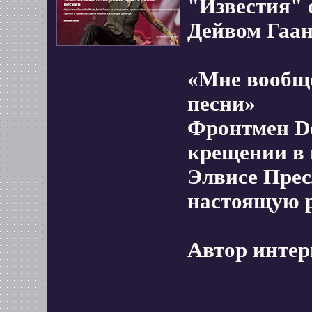
"Известия" 
Дейвом Гаа
«Мне вообще
песни»
Фронтмен De
крещении в
Элвисе Прес
настоящую 
Автор инте