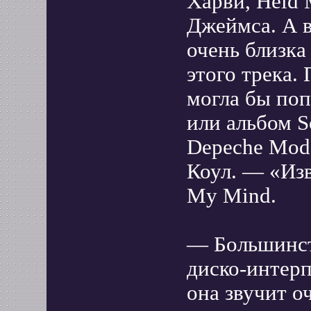
Харви, Held 
Джеймса. А во
очень близка
этого трека.
могла бы поп
или альбом So
Depeche Mode
Коул. — «Изв
My Mind.
— Большинст
диско-интерп
она звучит о