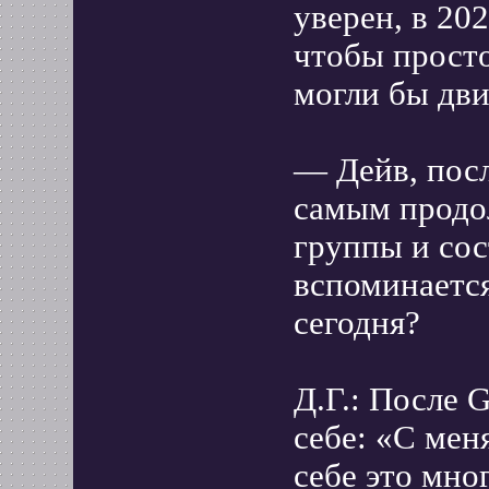
уверен, в 20
чтобы просто
могли бы дви
— Дейв, пос
самым продо
группы и сос
вспоминаетс
сегодня?
Д.Г.: После G
себе: «С мен
себе это мно