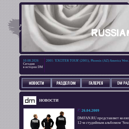
10.08.2026
2001
:
'EXCITER TOUR' (2001), Phoenix (AZ) America West 
Сегодня
в истории DM
НОВОСТИ
26.04.2009
DMFAN.RU представляет колле
12-м студийным альбомом ‘Soun