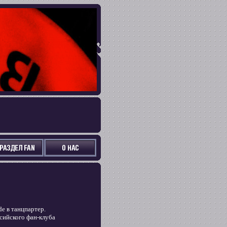
e в танцпартер.
сийского фан-клуба