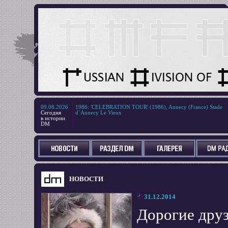
09.08.2026
1986
:
'CELEBRATION TOUR' (1986), Annecy (France) Stade
Сегодня
d`Annecy Le Vieux
в истории
DM
НОВОСТИ
31.12.2014
Дорогие дру