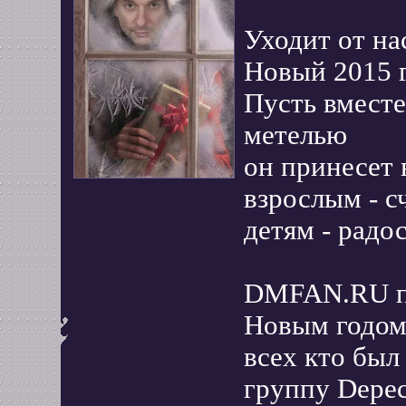
Уходит от на
Новый 2015 
Пусть вместе
метелью
он принесет 
взрослым - сч
детям - радос
DMFAN.RU по
Новым годом
всех кто был
группу Depec