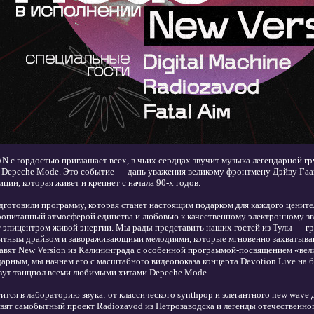
 с гордостью приглашает всех, в чьих сердцах звучит музыка легендарной 
 Depeche Mode. Это событие — дань уважения великому фронтмену Дэйву Гаан
ции, которая живет и крепнет с начала 90-х годов.
дготовили программу, которая станет настоящим подарком для каждого цените
ропитанный атмосферой единства и любовью к качественному электронному з
т эпицентром живой энергии. Мы рады представить наших гостей из Тулы — гр
ятным драйвом и завораживающими мелодиями, которые мгновенно захватывают
вят New Version из Калининграда с особенной программой-посвящением «вели
арным, мы начнем его с масштабного видеопоказа концерта Devotion Live на 
вут танцпол всеми любимыми хитами Depeche Mode.
ится в лабораторию звука: от классического synthpop и элегантного new wave
вят самобытный проект Radiozavod из Петрозаводска и легенды отечественно