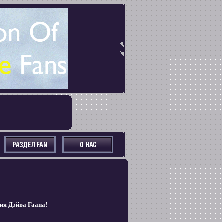
ия Дэйва Гаана!