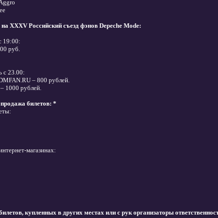
oAggro
ee
 на XXXV Российский съезд фэнов Depeche Mode:
с 19:00:
00 руб.
 с 23.00:
 DMFAN.RU – 800 рублей.
 – 1000 рублей.
продажа билетов: *
еты:
интернет-магазинах:
билетов, купленных в других местах или с рук организаторы ответственност