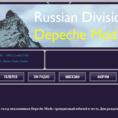
 – 1981), Leeds (UK)
Rimini (Italy) Stadio
съезд поклонников Depeche Mode: грандиозный юбилей в честь Дня рожден