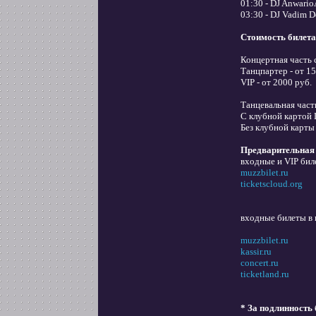
01:30 - DJ Anwari
03:30 - DJ Vadim D
Стоимость билета
Концертная часть 
Танцпартер - от 15
VIP - от 2000 руб.
Танцевальная часть
С клубной картой
Без клубной карты
Предварительная 
входные и VIP бил
muzzbilet.ru
ticketscloud.org
входные билеты в 
muzzbilet.ru
kassir.ru
concert.ru
ticketland.ru
* За подлинность 