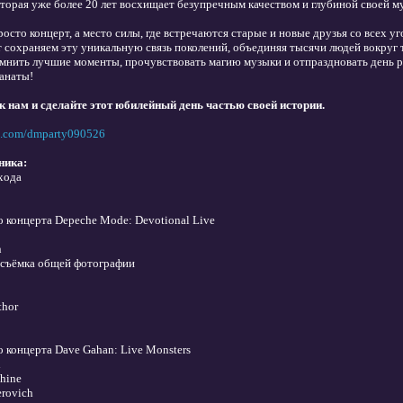
которая уже более 20 лет восхищает безупречным качеством и глубиной своей м
росто концерт, а место силы, где встречаются старые и новые друзья со всех у
ет сохраняем эту уникальную связь поколений, объединяя тысячи людей вокру
мнить лучшие моменты, прочувствовать магию музыки и отпраздновать день р
анаты!
к нам и сделайте этот юбилейный день частью своей истории.
vk.com/dmparty090526
ника:
входа
ео концерта Depeche Mode: Devotional Live
n
 съёмка общей фотографии
thor
о концерта Dave Gahan: Live Monsters
d
chine
erovich