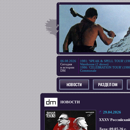
06.08.2026
1981
:
'SPEAK & SPELL TOUR' (1980
Сегодня
Warehouse (2 shows)
в истории
1986
:
'CELEBRATION TOUR' (1986), 
DM
Communale
НОВОСТИ
29.04.2026
XXXV Российский 
Дата: 09.05.26 г.