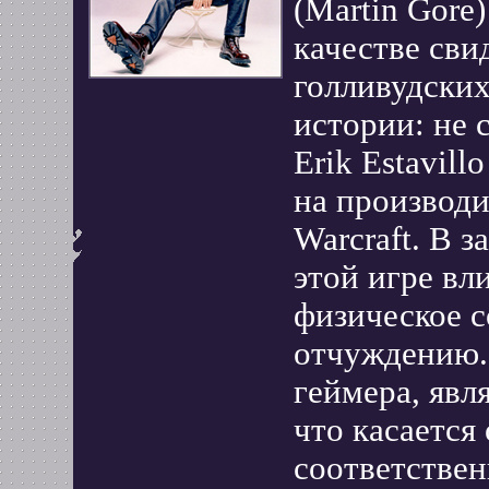
(Martin Gore
качестве сви
голливудских
истории: не 
Erik Estavill
на производи
Warcraft. В з
этой игре вл
физическое с
отчуждению.
геймера, явл
что касается
соответстве