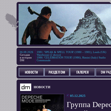
06.08.2026
1981
:
'SPEAK & SPELL TOUR' (1980 – 1981), Leeds (UK)
Сегодня
Warehouse (2 shows)
в истории
1986
:
'CELEBRATION TOUR' (1986), Rimini (Italy) Stadio
DM
Communale
НОВОСТИ
05.12.2025
Группа Depe