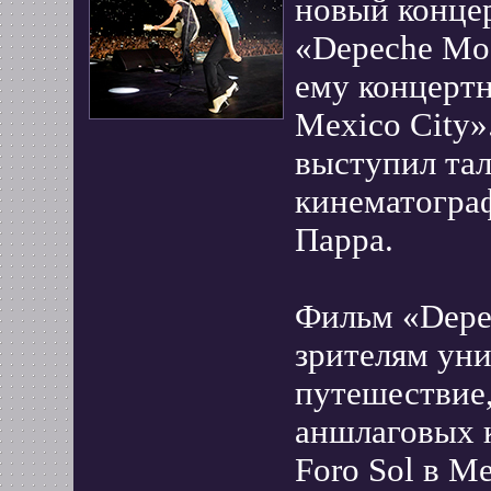
новый конце
«Depeche Mo
ему концерт
Mexico City»
выступил та
кинематогра
Парра.
Фильм «Depe
зрителям ун
путешествие
аншлаговых 
Foro Sol в М