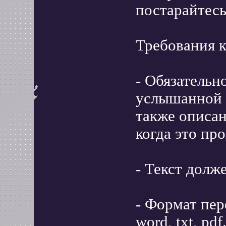
постарайтесь
Требования к
- Обязательн
услышанной 
также описа
когда это пр
- Текст долж
- Формат пе
word, txt, pdf