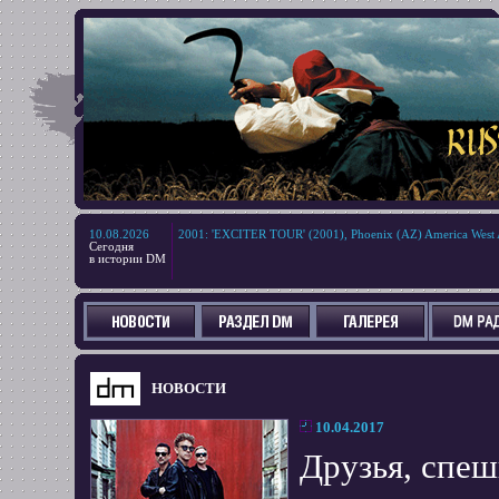
10.08.2026
2001
:
'EXCITER TOUR' (2001), Phoenix (AZ) America West 
Сегодня
в истории DM
НОВОСТИ
10.04.2017
Друзья, спе