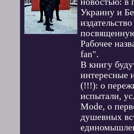
новостью: в 
Украину и Б
издательство
посвященную
Рабочее назв
fan".
В книгу буд
интересные 
(!!!): о пер
испытали, ус
Mode, о перв
душевных вст
единомышлен