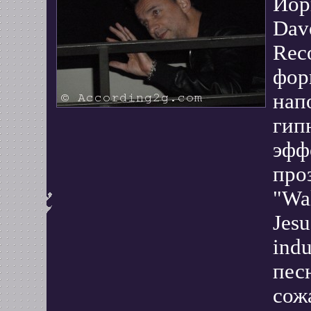
Йор
Dav
Rec
фор
нап
гип
эфф
про
"Wal
Jesu
ind
пес
сож