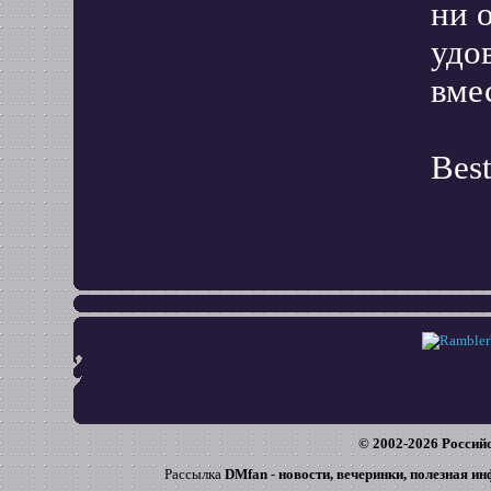
ни о
удо
вме
Best
© 2002-
2026
Российс
Рассылка
DMfan - новости, вечеринки, полезная и