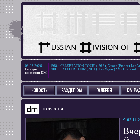
08.08.2026
1986
:
'CELEBRATION TOUR' (1986), Nimes (France) Les Ar
Сегодня
2001
:
'EXCITER TOUR' (2001), Las Vegas (NV) The Joint
в истории DM
НОВОСТИ
03.11.
Вче