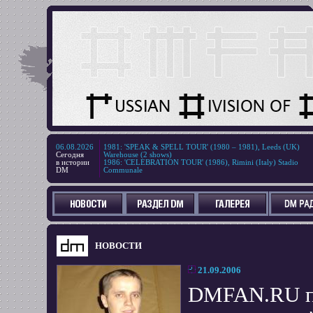
06.08.2026
1981
:
'SPEAK & SPELL TOUR' (1980 – 1981), Leeds (UK)
Сегодня
Warehouse (2 shows)
в истории
1986
:
'CELEBRATION TOUR' (1986), Rimini (Italy) Stadio
DM
Communale
НОВОСТИ
21.09.2006
DMFAN.RU пр