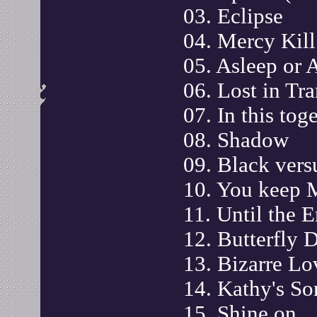
03. Eclipse
04. Mercy Kill
05. Asleep or
06. Lost in Tra
07. In this tog
08. Shadow
09. Black vers
10. You keep 
11. Until the 
12. Butterfly 
13. Bizarre Lo
14. Kathy's So
15. Shine on