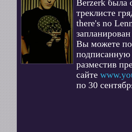
Berzerk была
треклисте гр
there's no Le
запланирован 
Вы можете по
подписанную 
разместив пр
сайте
www.you
по 30 сентябр