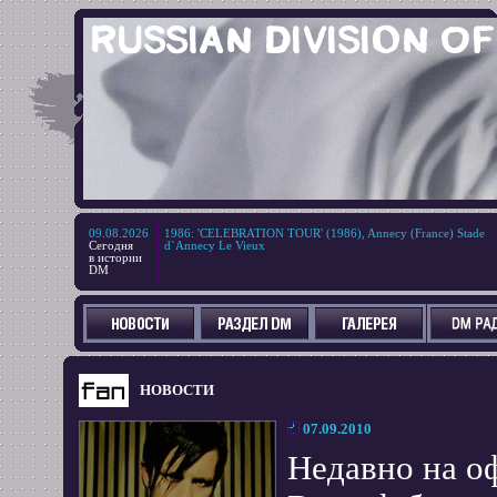
09.08.2026
1986
:
'CELEBRATION TOUR' (1986), Annecy (France) Stade
Сегодня
d`Annecy Le Vieux
в истории
DM
НОВОСТИ
07.09.2010
Недавно на о