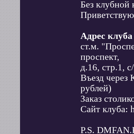
Без клубной
Приветствуют
Адрес клу
ст.м. "Прос
проспект,
д.16, стр.1,
Въезд через 
рублей)
Заказ столик
Сайт клуба: h
P.S. DMFAN.R