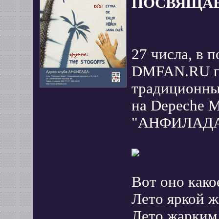
ПОСВЯЩАЕТ
27 числа, в 
DMFAN.RU пр
традиционн
на Depeche M
"АНФИЛАДА
Вот оно како
Лето яркой ж
Лето жарким