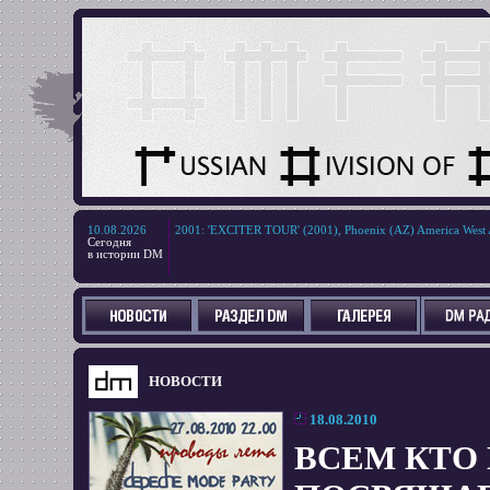
10.08.2026
2001
:
'EXCITER TOUR' (2001), Phoenix (AZ) America West 
Сегодня
в истории DM
НОВОСТИ
18.08.2010
ВСЕМ КТО