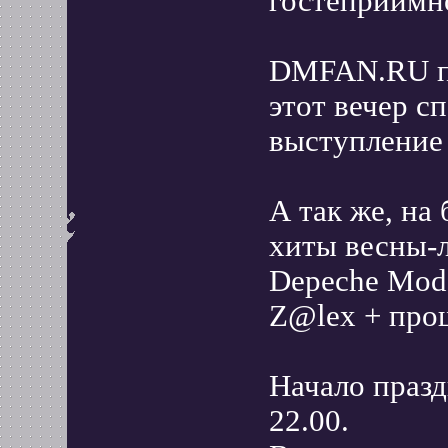
гостеприимн
DMFAN.RU пр
этот вечер с
выступление 
А так же, на
хиты весны-
Depeche Mode
Z@lex + прощ
Начало праз
22.00.