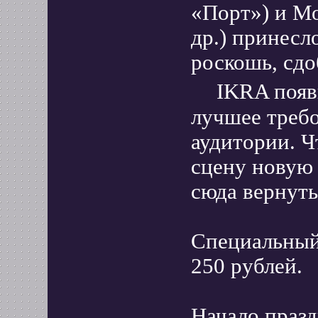
«Порт») и Мо
др.) принесл
роскошь, сд
IKRA появил
лучшее требо
аудитории. Ч
сцену новую
сюда вернуть
Специальный
250 рублей.
Начало празд