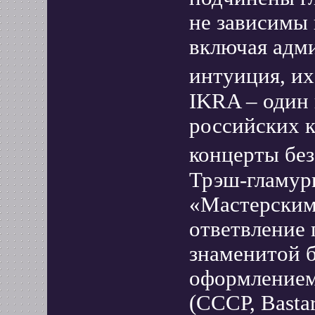
не зависимы 
включая адм
интуиция, и
IKRA – один
российских к
концерты бе
Трэш-гламур
«Мастерским
ответвление 
знаменитой б
оформлением
(СССР, Bastar