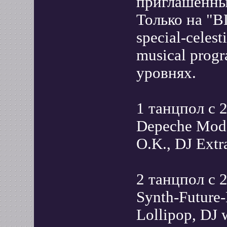
приглашенные
Только на 
special-celest
musical prog
уровнях.
1 танцпол c 2
Depeche Mode
O.K., DJ Extr
2 танцпол c 2
Synth-Future
Lollipop, DJ 