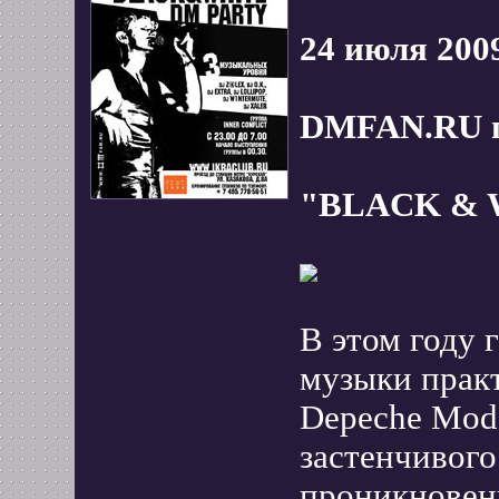
24 июля 200
DMFAN.RU п
"BLACK & 
В этом году 
музыки практ
Depeche Mode
застенчивого
проникновен