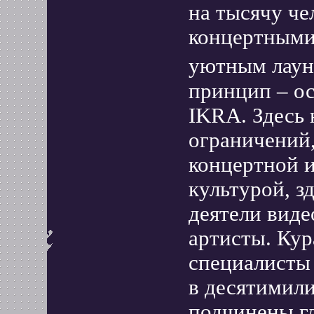
на тысячу че
концертными 
уютным лаун
принцип – о
IKRA. Здесь 
ограничений,
концертной 
культурой, з
деятели виде
артисты. Кур
специалисты 
в десятимил
подчинены г