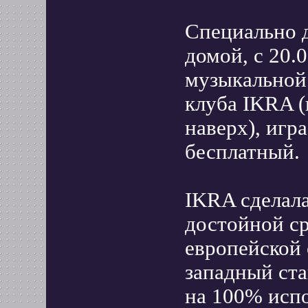
Специально д
домой, с 20.
музыкальной
клуба IKRA (
наверх), игр
бесплатный.
IKRA сделал
достойной с
европейской 
западный ст
на 100% исп