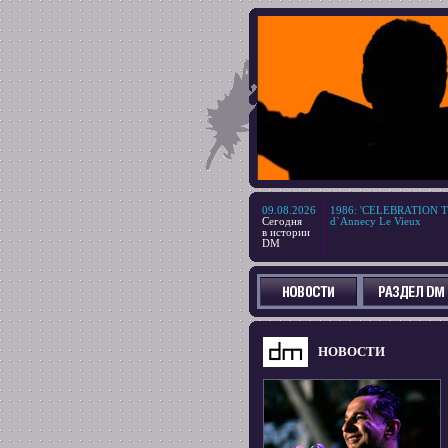
09.08.2026
1986
:
'CELEBRATION TOU
Сегодня
d`Annecy Le Vieux
в истории
DM
НОВОСТИ