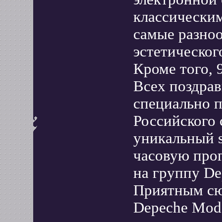
классически
самые разно
эстетическог
Кроме того, 
Всех поздра
специально 
Российского 
уникальный s
часовую прог
на группу De
Приятным сю
Depeche Mode