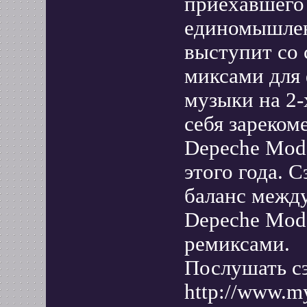
приехавшего
единомышлен
выступит со
миксами для
музыки на 2-
себя зареком
Depeche Mode 
этого года. 
баланс межд
Depeche Mod
ремиксами.
Послушать cэ
http://www.m