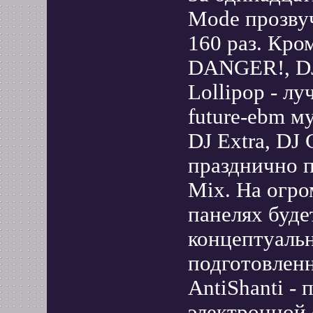
Mode прозвуч
160 раз. Кро
DANGER!, DJ 
Lollipop - л
future-ebm му
DJ Extra, DJ
празднично 
Mix. На огро
панелях буде
концептуаль
подготовлен
AntiShanti -
электронной 