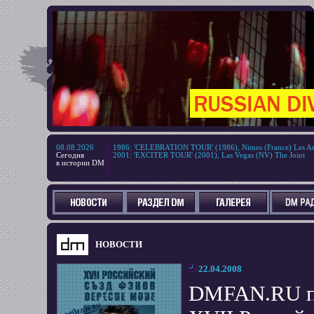
08.08.2026
1986
:
'CELEBRATION TOUR' (1986), Nimes (France) Les Ar
Сегодня
2001
:
'EXCITER TOUR' (2001), Las Vegas (NV) The Joint
в истории DM
НОВОСТИ
22.04.2008
DMFAN.RU пр