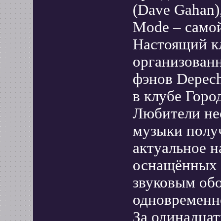
(Dave Gahan)
Mode – самой
Настоящий к
организован
фэнов Depech
в клубе Горо
Любители не
музыки получ
актуальное н
оснащённых 
звуковым обо
одновременно
За одинадцат