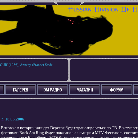
R' (1986), Annecy (France) Stade
16.05.2006
Впервые в истории концерт Depeche будет транслироваться по ТВ. Выступле
фестивале Rock Am Ring будет показано на немецком MTV. Фестиваль состоит
традиционно в Нюрнберге. MTV будет транслировать полное выступление гру