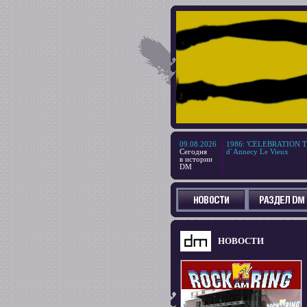
09.08.2026
1986
:
'CELEBRATION TOU
Сегодня
d`Annecy Le Vieux
в истории
DM
НОВОСТИ