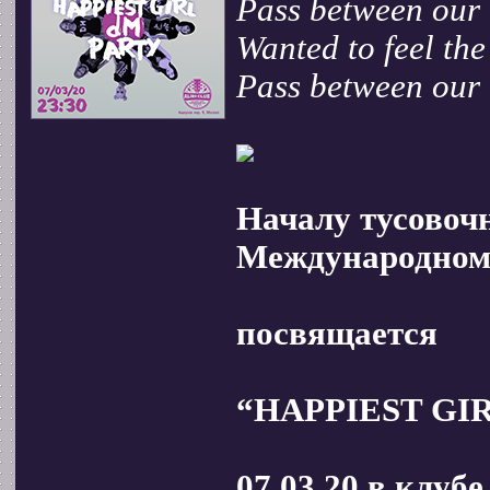
Pass between our 
Wanted to feel the
Pass between our 
Началу тусовочн
Международному
посвящается
“НАРPIEST GIR
07.03.20 в клуб