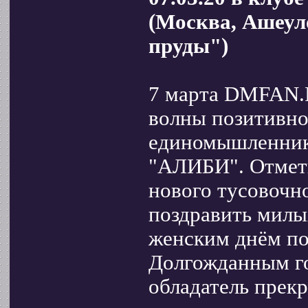
(Москва, Ашеуло
пруды")
7 марта DMFAN.R
волны позитивно
единомышленник
"АЛИБИ". Отмети
нового тусовочно
поздравить мил
женским днём п
Долгожданным го
обладатель прекр