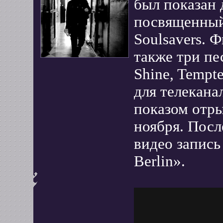
был показан
посвященный
Soulsavers. 
также три пес
Shine, Tempt
для телекана
показом отры
ноября. Посл
видео запись
Berlin».