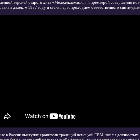
ленной версией старого хита «Мелодекламация» и премьерой совершенно нов
ована в далеком 1987 году и стала первопроходцем отечественного синти-дви
ые в России выступят хранители традиций немецкой EBM-школы девяностых 
ок альбомов, последний из которых «ReArrested» вышел в этом году, маршевы