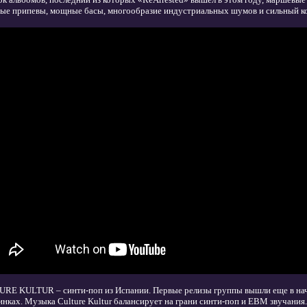
ые припевы, мощные басы, многообразие индустриальных шумов и сильный к
RE KULTUR – синти-поп из Испании. Первые релизы группы вышли еще в нач
инках. Музыка Сulture Kultur балансирует на грани синти-поп и EBM звучани