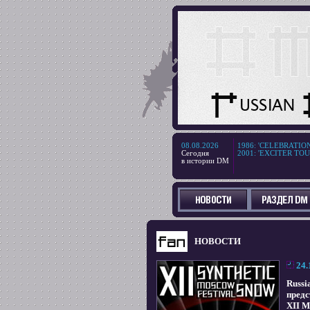
08.08.2026
1986
:
'CELEBRATION T
Сегодня
2001
:
'EXCITER TOUR'
в истории DM
НОВОСТИ
24.
Russi
предс
XII M