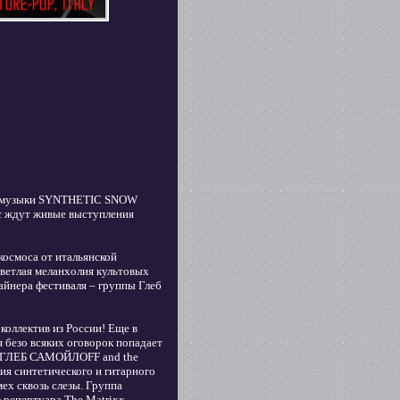
ой музыки SYNTHETIC SNOW
ас ждут живые выступления
космоса от итальянской
 светлая меланхолия культовых
айнера фестиваля – группы Глеб
коллектив из России! Еще в
 безо всяких оговорок попадает
ппа ГЛЕБ САМОЙЛОFF and the
ия синтетического и гитарного
ех сквозь слезы. Группа
 репертуара The Matrixx,