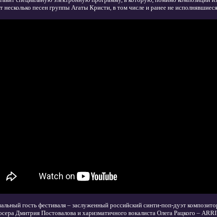
т несколько песен группы Агаты Кристи, в том числе и ранее не исполнявшиеся
альный гость фестиваля – заслуженный российский синти-поп-дуэт композито
сера Дмитрия Постовалова и харизматичного вокалиста Олега Рацкого – ARRI