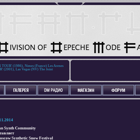
OUR' (1986), Nimes (France) Les Arenes
 (2001), Las Vegas (NV) The Joint
11.2014
an Synth Community
тавляет
oscow Synthetic Snow Festival