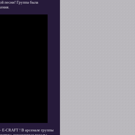
ой песни! Группа была
жения.
– E-CRAFT ! В арсенале группы
е ритмы, искаженные вокалы,