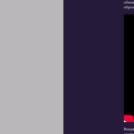
обнов
образ
Вперв
десят