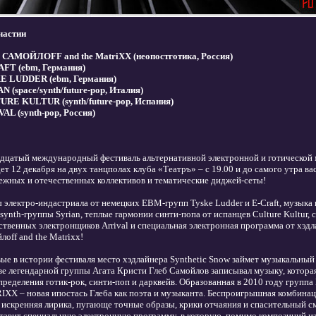
частии
САМОЙЛОFF and the MatriXX (неопостготика, Россия)
FT (ebm, Германия)
E LUDDER (ebm, Германия)
N (space/synth/future-pop, Италия)
RE KULTUR (synth/future-pop, Испания)
AL (synth-pop, Россия)
дцатый международный фестиваль альтернативной электронной и готическ
ет 12 декабря на двух танцполах клуба «Театръ» – с 19.00 и до самого утра в
ежных и отечественных коллективов и тематические диджей-сеты!
 электро-индастриала от немецких EBM-групп Tyske Ludder и E-Craft, музыка 
/synth-группы Syrian, теплые гармонии синти-попа от испанцев Culture Kultur,
ственных электронщиков Arrival и специальная электронная программа от хэдл
лоff and the Matrixx!
ые в истории фестиваля место хэдлайнера Synthetic Snow займет музыкальный 
ве легендарной группы Агата Кристи Глеб Самойлов записывал музыку, которая
пределения готик-рок, синти-поп и дарквейв. Образованная в 2010 году гру
XX – новая ипостась Глеба как поэта и музыканта. Беспроигрышная комбинац
, искренняя лирика, пугающе точные образы, крики отчаяния и спасительный см
тавит специальную электронную программу, в которую, помимо композиций из