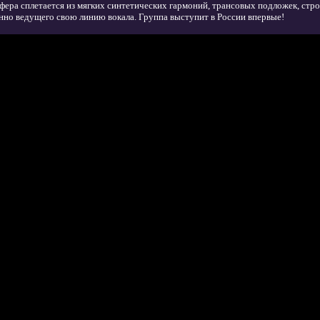
фера сплетается из мягких синтетических гармоний, трансовых подложек, стро
нно ведущего свою линию вокала. Группа выступит в России впервые!