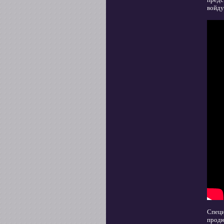
войду
Специ
продю