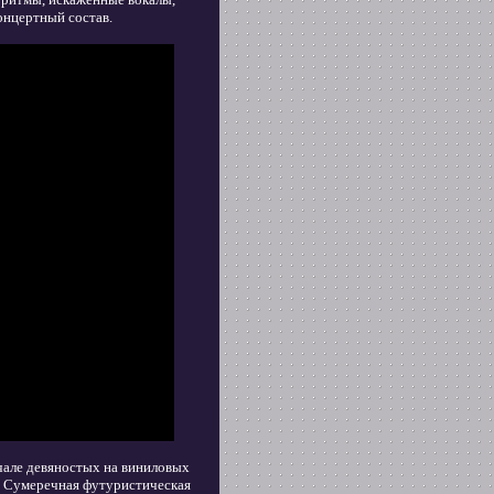
онцертный состав.
але девяностых на виниловых
я. Сумеречная футуристическая