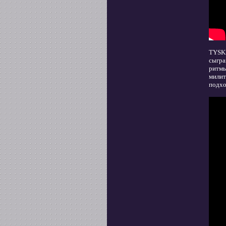
TYSKE
сыгра
ритмы
милит
подхо