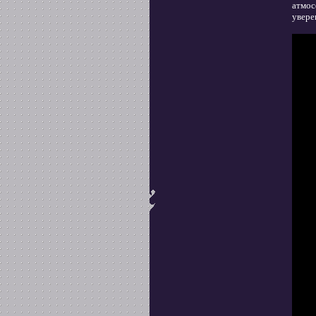
атмос
увере