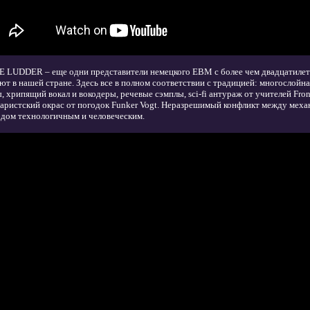
 LUDDER – еще одни представители немецкого EBM c более чем двадцатилет
ют в нашей стране. Здесь все в полном соответствии с традицией: многослойн
, хрипящий вокал и вокодеры, речевые сэмплы, sci-fi антураж от учителей Fron
аристский окрас от погодок Funker Vogt. Неразрешимый конфликт между меха
дом технологичным и человеческим.