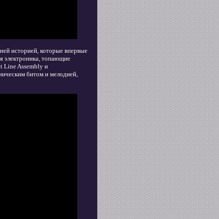
ней историей, которые впервые
ая электроника, топающие
t Line Assembly и
ническим битом и мелодией,