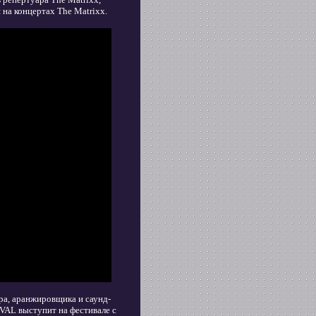
 на концертах The Matrixx.
ра, аранжировщика и саунд-
VAL выступит на фестивале с