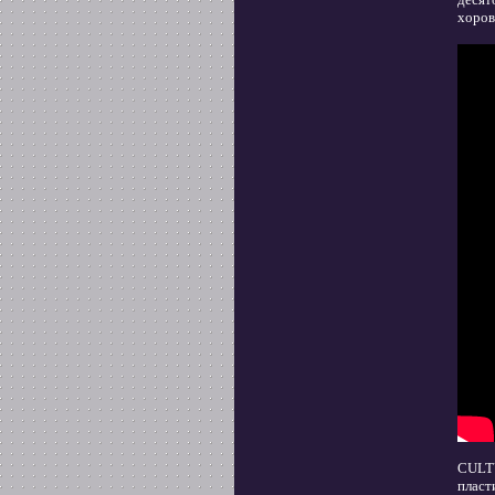
хоров
СULTU
пласт