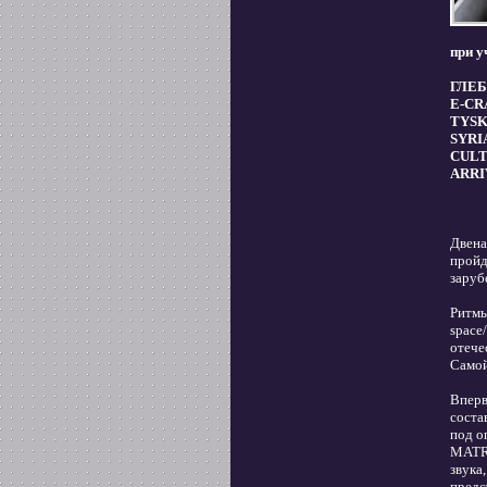
при у
ГЛЕБ 
E-CRA
TYSK
SYRIA
CULTU
ARRIV
Двена
пройд
заруб
Ритмы
space
отече
Самой
Вперв
соста
под о
MATRI
звука
предс