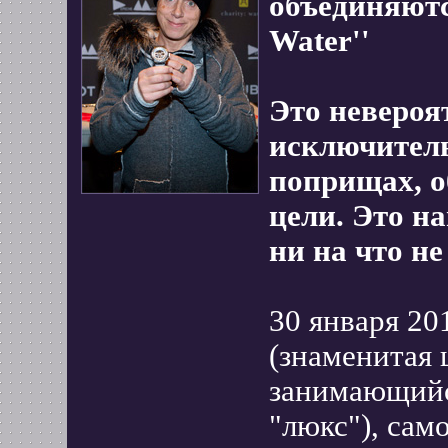
объединяютс
Water''
Это невероя
исключител
поприщах, 
цели. Это н
ни на что не
30 января 20
(знаменитая 
занимающийс
"люкс"), сам