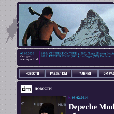
08.08.2026
1986
:
'CELEBRATION TOUR' (1986), Nimes (France) Les Ar
Сегодня
2001
:
'EXCITER TOUR' (2001), Las Vegas (NV) The Joint
в истории DM
НОВОСТИ
03.02.2014
Depeche Mod