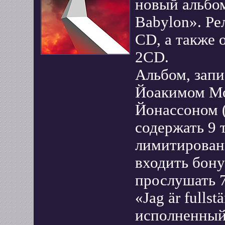
новый альбо
Babylon». Ре
CD, а также
2CD.
Альбом, зап
Йоакимом Мо
Йонассоном (
содержать 9 т
лимитированн
входить бон
прослушать 
«Jag är fulls
исполненный