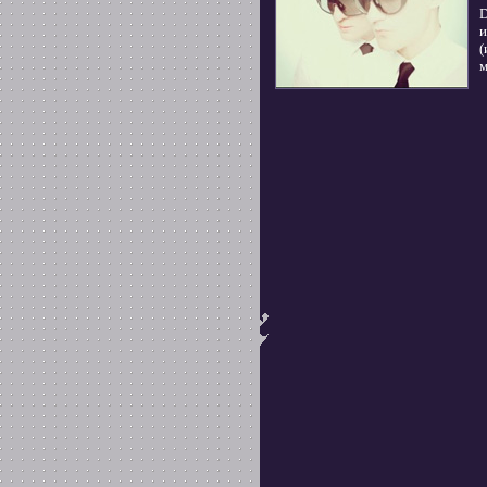
D
и
(
м