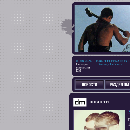
09.08.2026
1986
:
'CELEBRATION TOU
Сегодня
d`Annecy Le Vieux
в истории
DM
НОВОСТИ
Г
T