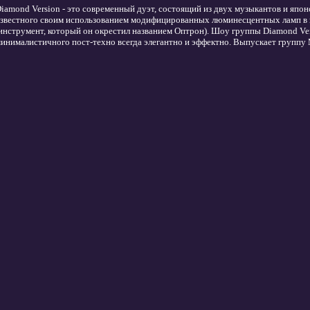
iamond Version - это современный дуэт, состоящий из двух музыкантов и японс
звестного своим использованием модифицированных люминесцентных ламп в к
инструмент, который он окрестил названием Оптрон). Шоу группы Diamond Ver
инималистичного пост-техно всегда элегантно и эффектно. Выпускает группу 