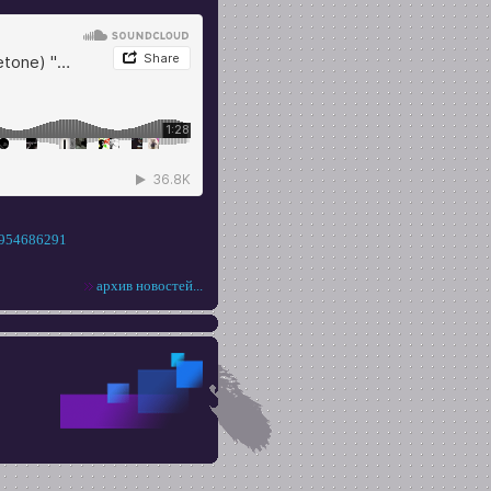
6954686291
архив новостей...