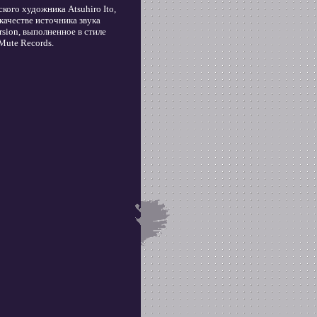
кого художника Atsuhiro Ito,
ачестве источника звука
sion, выполненное в стиле
Mute Records.