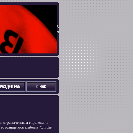
щен ограниченным тиражом на
готовящегося альбома 'Off the