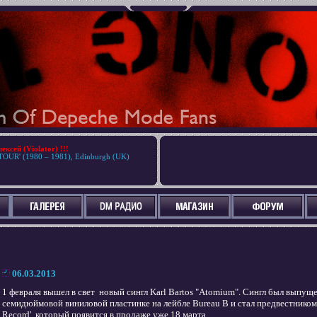
ксей (Violator) !!!
OUR' (1980 – 1981), Edinburgh (UK)
06.03.2013
1 февраля вышел в свет новый сингл Karl Bartos "Atomium". Сингл был выпу
семидюймовой виниловой пластинке на лейбле Bureau B и стал предвестником 
Record', который появится в продаже уже 18 марта.