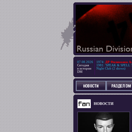
07.08.2026
1974
:
ДР Филимонов Але
Сегодня
1981
:
'SPEAK & SPELL T
в истории
Night Club (2 shows)
DM
НОВОСТИ