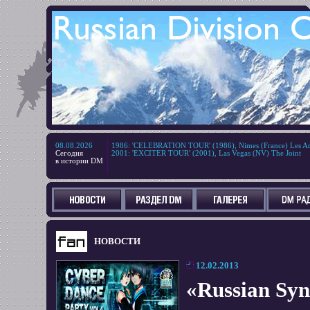
08.08.2026
1986
:
'CELEBRATION TOUR' (1986), Nimes (France) Les Ar
Сегодня
2001
:
'EXCITER TOUR' (2001), Las Vegas (NV) The Joint
в истории DM
НОВОСТИ
12.02.2013
«Russian Sy