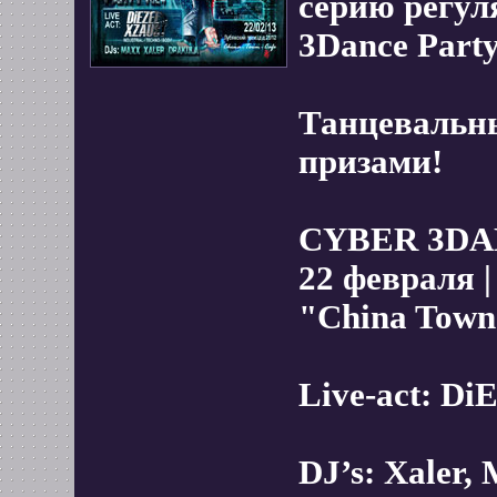
серию регул
3Dance Party
Танцевальн
призами!
CYBER 3DAN
22 февраля |
"China Town
Live-act: D
DJ’s: Xaler,