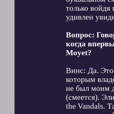
только войдя 
удивлен увид
Вопрос: Гово
когда впервы
Moyet?
Винс: Да. Это
которым владе
не был моим д
(смеется). Эл
the Vandals. 