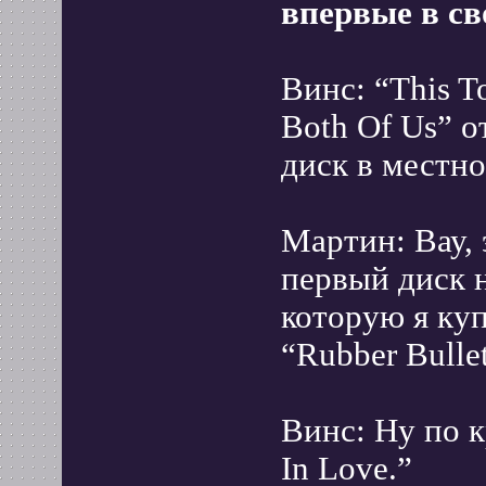
впервые в св
Винс: “This T
Both Of Us” о
диск в местно
Мартин: Вау, 
первый диск н
которую я куп
“Rubber Bulle
Винс: Ну по к
In Love.”