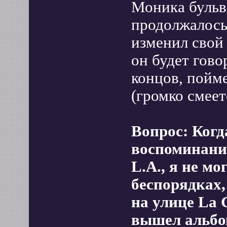
Моника бульва
продолжалось,
изменил свой 
он будет гово
концов, пойме
(громко смеет
Вопрос: Когд
воспоминания
L.A., я не м
беспорядках,
на улице La C
вышел альбом