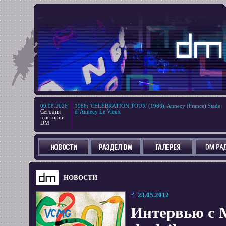
09.08.2026
1986
:
'CELEBRATION TOUR' (1986), Annecy (France) Stade
Сегодня
d`Annecy Le Vieux
в истории
DM
НОВОСТИ
23.05.2012
Интервью с 