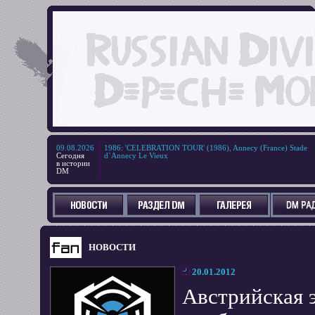
09.08.2026
1986
:
'CELEBRATION TOUR' (1986), Annecy (France) Stade
Сегодня
d`Annecy Le Vieux
в истории
DM
НОВОСТИ
20.01.2012
Австрийская э