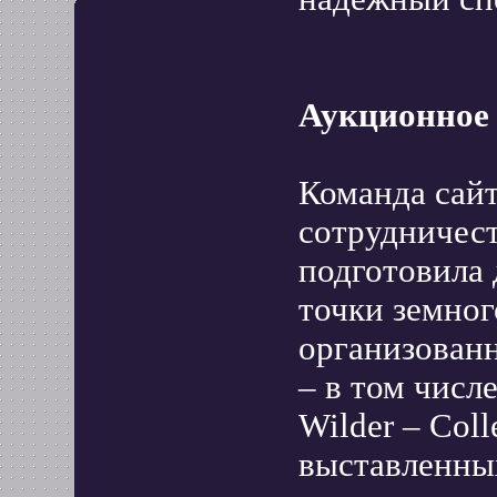
Аукционное
Команда сайт
сотрудничес
подготовила 
точки земног
организован
– в том числ
Wilder – Col
выставленных