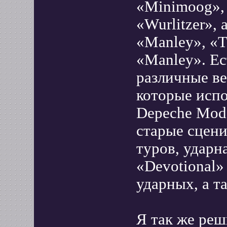
«Minimoog»,
«Wurlitzer»,
«Manley», «T
«Manley». Ес
различные ве
которые испо
Depeche Mode
старые сцени
туров, ударн
«Devotional»
ударных, а т
Я так же реш