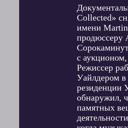
Документаль
Collected» с
имени Martin
продюссеру 
Сорокаминут
с аукционом,
Режиссер ра
Уайлдером в 
резиденции У
обнаружил, 
памятных вещ
деятельности
когда музык