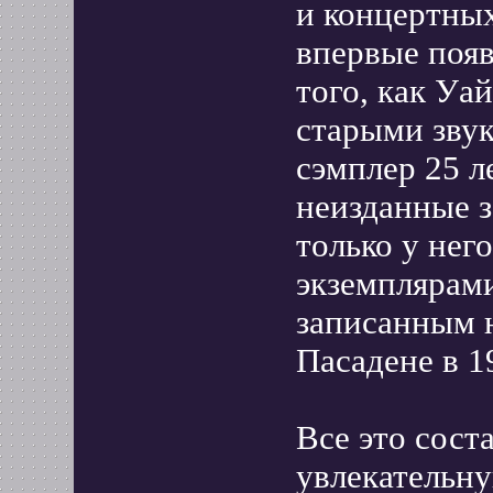
и концертных
впервые поя
того, как Уа
старыми звук
сэмплер 25 л
неизданные з
только у нег
экземплярами
записанным н
Пасадене в 1
Все это сост
увлекательн