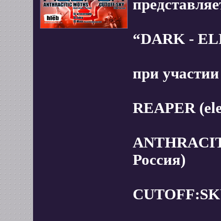
представляе
“DARK - EL
при участии
REAPER (ele
ANTHRACITI
Россия)
CUTOFF:SKY