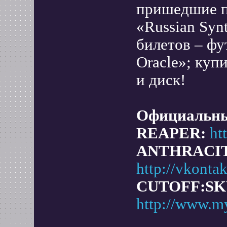
пришедшие п
«Russian Syn
билетов – фу
Oracle»; куп
и диск!
Официальны
REAPER:
ht
ANTHRACIT
http://vkonta
CUTOFF:SK
http://www.m