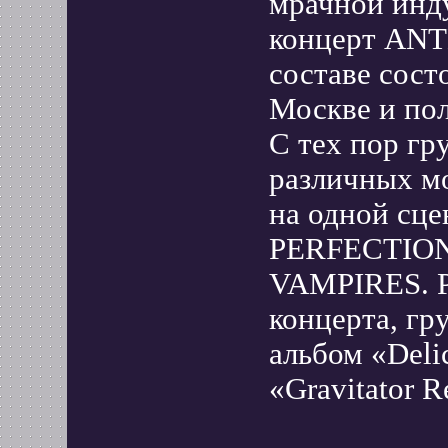
мрачной инд
концерт AN
составе состо
Москве и по
С тех пор гр
различных мо
на одной сц
PERFECTION
VAMPIRES. Ро
концерта, г
альбом «Deli
«Gravitator R