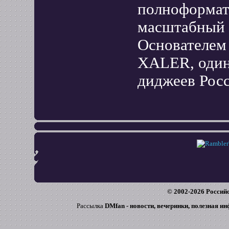
полноформат
масштабный 
Основателем
XALER, один
диджеев Рос
© 2002-
2026
Российс
Рассылка
DMfan - новости, вечеринки, полезная и