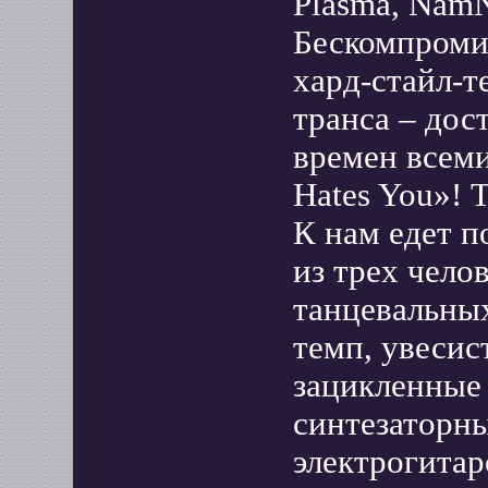
Plasma, Nam
Бескомпроми
хард-стайл-т
транса – дос
времен всем
Hates You»! 
К нам едет 
из трех чел
танцевальны
темп, увесис
зацикленные
синтезаторн
электрогитар