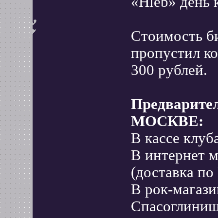
«Hleb» день к
Стоимость бил
пропустил ко
300 рублей.
Предварител
МОСКВЕ:
В кассе клуб
В интернет 
(доставка по
В рок-магази
Спасоглинищев