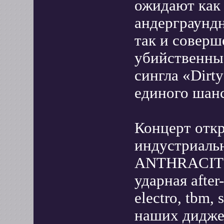
ожидают как
андерграундн
так и соверш
убийственны
сингла «Dirt
единого шанс
Концерт откр
индустриаль
ANTHRACITIC
ударная after
electro, tbm,
наших диджее