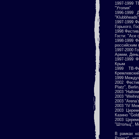
1997-1999 Т
"Утопия"
1996-1999 
"Klubbheads",
1997-1999 Ф
Горького, Гос
1998 Фестив
Гости: "Ace o
1998-1999 Ф
российским 
1997-2000 Г
Армии, Ден
1997-1999 Ф
Крым
1999 ТВ-Ф
Кремлевский
1999 Междун
2002 Фести
Platz", Berlin
2003 "Hallow
2003 "Weihnac
2003 "Arena’s
2003 "IV Меж
2003 Церем
Казино "Gold
2003 Церемо
"Штольц", М
В рамках ко
Project" у