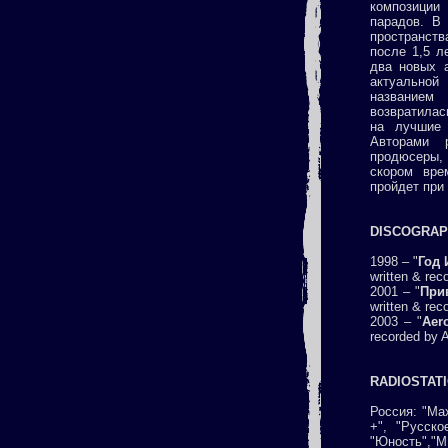
композиции
парадов. В 
пространст
после 1,5 л
два новых 
актуальной
названием
возвратилас
на лучшие 
Авторами 
продюсеры, 
скором вре
пройдет при
DISCOGRA
1998 – "
Год
written & rec
2001 – "
Прив
written & rec
2003 – "
Aer
recorded by A
RADIOSTAT
Россия: "Ma
+", "Русско
"Юность","М