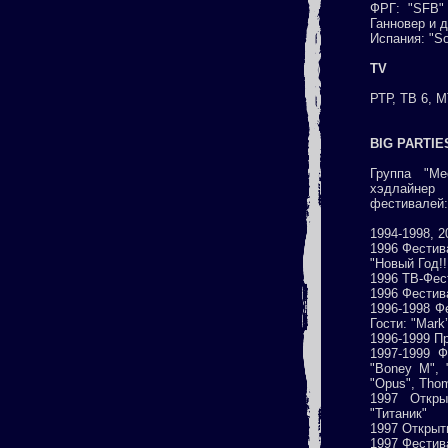
ФРГ: "SFB" 
Ганновер и д
Испания: "S
TV
РТР, ТВ 6, M
BIG PARTIE
Группа "Ме
хэдлайнер
фестивалей:
1994-1998, 2
1996 Фестив
"Новый Год!!
1996 ТВ-Фес
1996 Фестив
1996-1998 Ф
Гости: "Mark’
1996-1999 П
1997-1999 Ф
"Boney M", "
"Opus", Tho
1997 Откры
"Титаник"
1997 Открыт
1997 Фестива